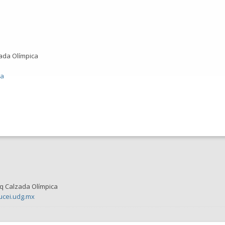
zada Olímpica
ia
sq Calzada Olímpica
ucei.udg.mx