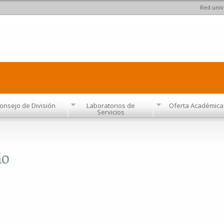
Red univ
Pasar al
contenido
principal
onsejo de División
Laboratorios de
Oferta Académica
Servicios
ño