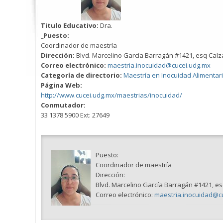
Titulo Educativo:
Dra.
_Puesto:
Coordinador de maestría
Dirección:
Blvd. Marcelino García Barragán #1421, esq Cal
Correo electrónico:
maestria.inocuidad@cucei.udg.mx
Categoría de directorio:
Maestría en Inocuidad Alimentar
Página Web:
http://www.cucei.udg.mx/maestrias/inocuidad/
Conmutador:
33 1378 5900 Ext: 27649
Puesto:
Coordinador de maestría
Dirección:
Blvd. Marcelino García Barragán #1421, e
Correo electrónico:
maestria.inocuidad@c